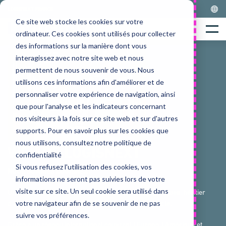
Skip
LOGISNEXT FRANCE
to
Ce site web stocke les cookies sur votre
Home
content
Menu
ordinateur. Ces cookies sont utilisés pour collecter
des informations sur la manière dont vous
interagissez avec notre site web et nous
permettent de nous souvenir de vous. Nous
utilisons ces informations afin d'améliorer et de
personnaliser votre expérience de navigation, ainsi
que pour l'analyse et les indicateurs concernant
nos visiteurs à la fois sur ce site web et sur d'autres
supports. Pour en savoir plus sur les cookies que
nous utilisons, consultez notre politique de
WE ARE LOGISNEXT
confidentialité
Si vous refusez l'utilisation des cookies, vos
NOUS SOMMES LOGISNEXT
informations ne seront pas suivies lors de votre
visite sur ce site. Un seul cookie sera utilisé dans
Un acteur mondial de référence des solutions logistiques, héritier
votre navigateur afin de se souvenir de ne pas
d’un savoir-faire d’ingénierie riche de plus d’un siècle.
suivre vos préférences.
Grâce à un réseau international couvrant l’Europe, l'Amérique et