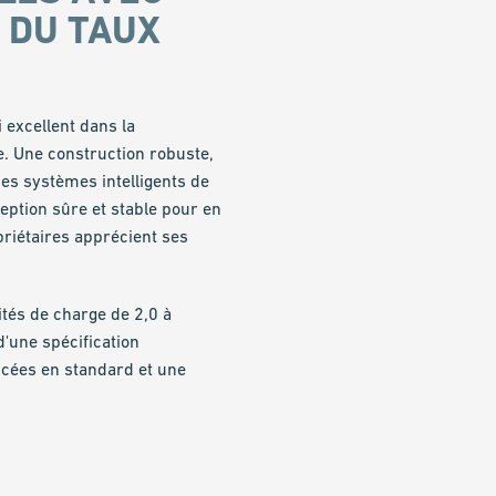
 DU TAUX
 excellent dans la
e. Une construction robuste,
es systèmes intelligents de
ption sûre et stable pour en
ri­é­tai­res apprécient ses
és de charge de 2,0 à
ne spé­ci­fi­ca­tion
ancées en standard et une