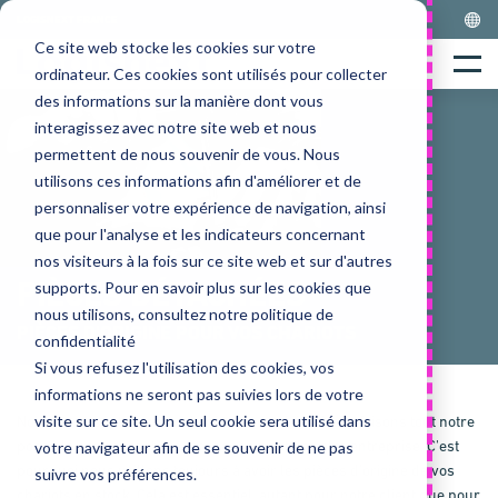
Skip
LOGISNEXT FRANCE
to
Ce site web stocke les cookies sur votre
Home
content
Menu
ordinateur. Ces cookies sont utilisés pour collecter
des informations sur la manière dont vous
interagissez avec notre site web et nous
permettent de nous souvenir de vous. Nous
utilisons ces informations afin d'améliorer et de
personnaliser votre expérience de navigation, ainsi
que pour l'analyse et les indicateurs concernant
nos visiteurs à la fois sur ce site web et sur d'autres
PIÈCES DÉTACHÉES
supports. Pour en savoir plus sur les cookies que
nous utilisons, consultez notre politique de
PIÈCES D'ORIGINE POUR VOS CHARIOTS
confidentialité
Si vous refusez l'utilisation des cookies, vos
informations ne seront pas suivies lors de votre
visite sur ce site. Un seul cookie sera utilisé dans
Nos clients sont au cœur de notre entreprise. Nous faisons tout notre
possible pour garantir le fonctionnement de votre entreprise. C'est
votre navigateur afin de se souvenir de ne pas
pourquoi nous veillons toujours à avoir les pièces d'origine de vos
suivre vos préférences.
chariots en stock. Cela est essentiel, autant pour notre client que pour