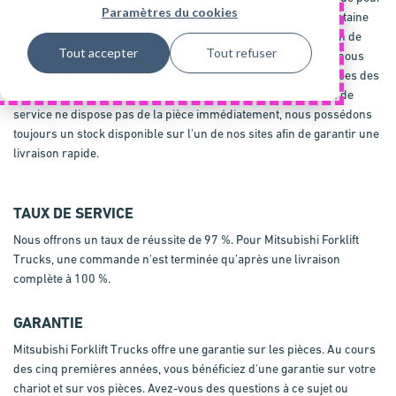
Paramètres du cookies
nous. Mitsubishi Forklift Trucks compte environ une petite centaine
de techniciens de service qui sont sur la route chaque jour afin de
Tout accepter
Tout refuser
garantir un service. Grâce à nos connaissances spécialisées, nous
fournissons des camionnettes de service correctement équipées des
pièces et des consommables nécessaires. Si notre technicien de
service ne dispose pas de la pièce immédiatement, nous possédons
toujours un stock disponible sur l'un de nos sites afin de garantir une
livraison rapide.
TAUX DE SERVICE
Nous offrons un taux de réussite de 97 %. Pour Mitsubishi Forklift
Trucks, une commande n'est terminée qu’après une livraison
complète à 100 %.
GARANTIE
Mitsubishi Forklift Trucks offre une garantie sur les pièces. Au cours
des cinq premières années, vous bénéficiez d'une garantie sur votre
chariot et sur vos pièces. Avez-vous des questions à ce sujet ou