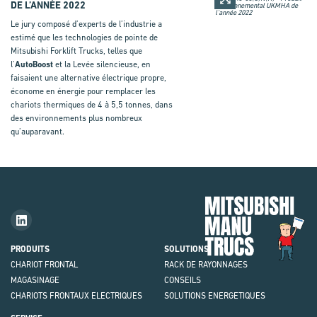
DE L’ANNÉE 2022
Le jury composé d’experts de l’industrie a
estimé que les technologies de pointe de
Mitsubishi Forklift Trucks, telles que
l’
AutoBoost
et la Levée silencieuse, en
faisaient une alternative électrique propre,
économe en énergie pour remplacer les
chariots thermiques de 4 à 5,5 tonnes, dans
des environnements plus nombreux
qu’auparavant.
Mit
Fork
Brie
PRODUITS
SOLUTIONS
CHARIOT FRONTAL
RACK DE RAYONNAGES
MAGASINAGE
CONSEILS
CHARIOTS FRONTAUX ELECTRIQUES
SOLUTIONS ENERGETIQUES