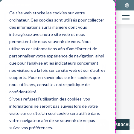
Skip
LOGISNEXT FRANCE
to
Ce site web stocke les cookies sur votre
Home
content
Menu
ordinateur. Ces cookies sont utilisés pour collecter
des informations sur la manière dont vous
interagissez avec notre site web et nous
permettent de nous souvenir de vous. Nous
Série FB40-55(C)N(H)
utilisons ces informations afin d'améliorer et de
SILENCIEUX ET STABLE
personnaliser votre expérience de navigation, ainsi
que pour l'analyse et les indicateurs concernant
POUR UN CONFORT ET UN
nos visiteurs à la fois sur ce site web et sur d'autres
CONTRÔLE ACCRUS
supports. Pour en savoir plus sur les cookies que
nous utilisons, consultez notre politique de
Chariots Frontaux Électriques
confidentialité
4,0-5,5 tonnes
4 roues
Si vous refusez l'utilisation des cookies, vos
80 Volts
informations ne seront pas suivies lors de votre
Alimentation AC
visite sur ce site. Un seul cookie sera utilisé dans
votre navigateur afin de se souvenir de ne pas
APERÇU
FONCTIONNALITÉS
MÉDIAS
BROCHURE
suivre vos préférences.